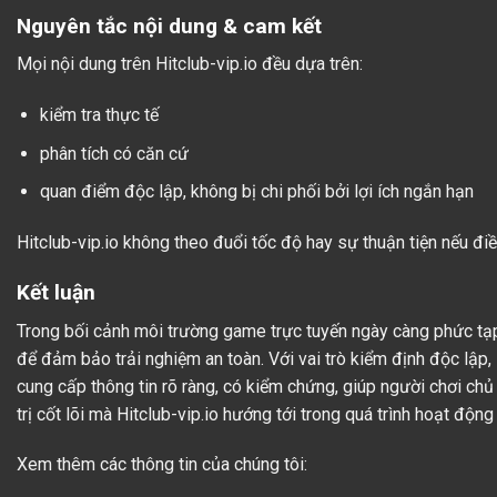
Nguyên tắc nội dung & cam kết
Mọi nội dung trên Hitclub-vip.io đều dựa trên:
kiểm tra thực tế
phân tích có căn cứ
quan điểm độc lập, không bị chi phối bởi lợi ích ngắn hạn
Hitclub-vip.io không theo đuổi tốc độ hay sự thuận tiện nếu đ
Kết luận
Trong bối cảnh môi trường game trực tuyến ngày càng phức tạp,
để đảm bảo trải nghiệm an toàn. Với vai trò kiểm định độc lập,
cung cấp thông tin rõ ràng, có kiểm chứng, giúp người chơi chủ
trị cốt lõi mà Hitclub-vip.io hướng tới trong quá trình hoạt động 
Xem thêm các thông tin của chúng tôi: