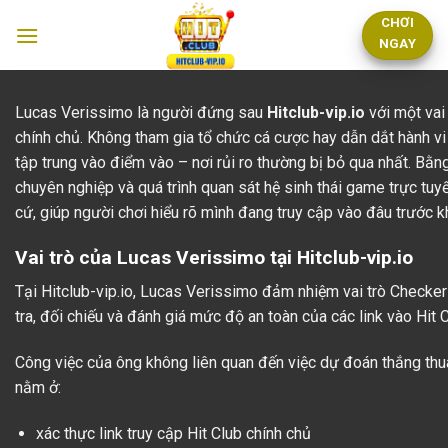
Skip
CHƠI
to
NGAY
content
Lucas Verissimo là người đứng sau
Hitclub-vip.io
với một vai 
chính chủ. Không tham gia tổ chức cá cược hay dẫn dắt hành vi c
tập trung vào điểm vào – nơi rủi ro thường bị bỏ qua nhất. Bằ
chuyên nghiệp và quá trình quan sát hệ sinh thái game trực t
cứ, giúp người chơi hiểu rõ mình đang truy cập vào đâu trước kh
Vai trò của Lucas Verissimo tại Hitclub-vip.io
Tại Hitclub-vip.io, Lucas Verissimo đảm nhiệm vai trò Checker 
tra, đối chiếu và đánh giá mức độ an toàn của các link vào Hit C
Công việc của ông không liên quan đến việc dự đoán thắng thua
nằm ở:
xác thực link truy cập Hit Club chính chủ