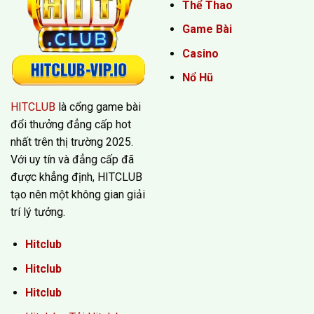
Thể Thao
Game Bài
Casino
Nổ Hũ
HITCLUB
là cổng game bài
đổi thưởng đẳng cấp hot
nhất trên thị trường 2025.
Với uy tín và đẳng cấp đã
được khẳng định, HITCLUB
tạo nên một không gian giải
trí lý tưởng.
Hitclub
Hitclub
Hitclub