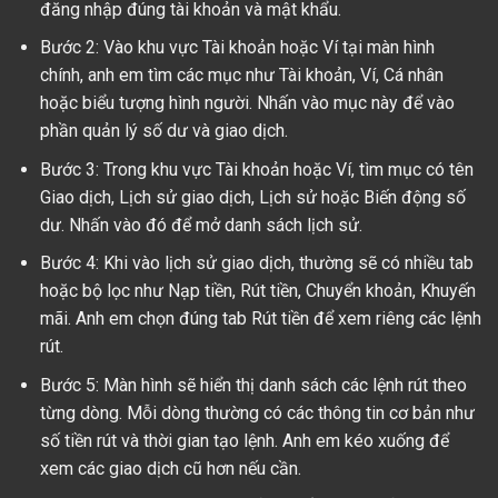
đăng nhập đúng tài khoản và mật khẩu.
Bước 2: Vào khu vực Tài khoản hoặc Ví tại màn hình
chính, anh em tìm các mục như Tài khoản, Ví, Cá nhân
hoặc biểu tượng hình người. Nhấn vào mục này để vào
phần quản lý số dư và giao dịch.
Bước 3: Trong khu vực Tài khoản hoặc Ví, tìm mục có tên
Giao dịch, Lịch sử giao dịch, Lịch sử hoặc Biến động số
dư. Nhấn vào đó để mở danh sách lịch sử.
Bước 4: Khi vào lịch sử giao dịch, thường sẽ có nhiều tab
hoặc bộ lọc như Nạp tiền, Rút tiền, Chuyển khoản, Khuyến
mãi. Anh em chọn đúng tab Rút tiền để xem riêng các lệnh
rút.
Bước 5: Màn hình sẽ hiển thị danh sách các lệnh rút theo
từng dòng. Mỗi dòng thường có các thông tin cơ bản như
số tiền rút và thời gian tạo lệnh. Anh em kéo xuống để
xem các giao dịch cũ hơn nếu cần.