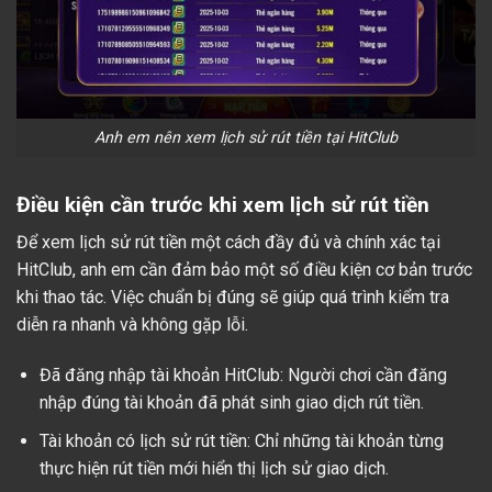
Anh em nên xem lịch sử rút tiền tại HitClub
Điều kiện cần trước khi xem lịch sử rút tiền
Để xem lịch sử rút tiền một cách đầy đủ và chính xác tại
HitClub, anh em cần đảm bảo một số điều kiện cơ bản trước
khi thao tác. Việc chuẩn bị đúng sẽ giúp quá trình kiểm tra
diễn ra nhanh và không gặp lỗi.
Đã đăng nhập tài khoản HitClub: Người chơi cần đăng
nhập đúng tài khoản đã phát sinh giao dịch rút tiền.
Tài khoản có lịch sử rút tiền: Chỉ những tài khoản từng
thực hiện rút tiền mới hiển thị lịch sử giao dịch.