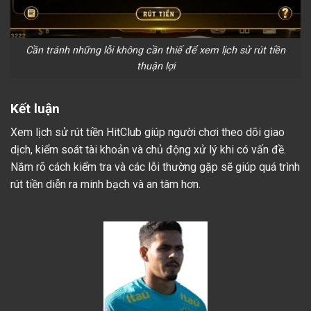
Cần tránh những lỗi không cần thiế để xem lịch sử rút tiền
thuận lợi
Kết luận
Xem lịch sử rút tiền
HitClub
giúp người chơi theo dõi giao
dịch, kiểm soát tài khoản và chủ động xử lý khi có vấn đề.
Nắm rõ cách kiểm tra và các lỗi thường gặp sẽ giúp quá trình
rút tiền diễn ra minh bạch và an tâm hơn.