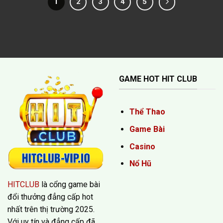
1
2
3
4
5
GAME HOT HIT CLUB
Thể Thao
Game Bài
Casino
Nổ Hũ
HITCLUB
là cổng game bài
đổi thưởng đẳng cấp hot
nhất trên thị trường 2025.
Với uy tín và đẳng cấp đã