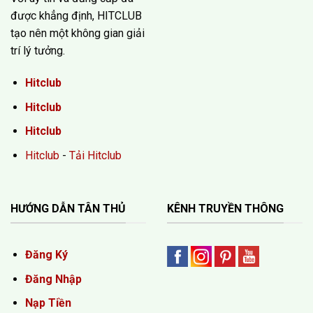
được khẳng định, HITCLUB
tạo nên một không gian giải
trí lý tưởng.
Hitclub
Hitclub
Hitclub
Hitclub
-
Tải Hitclub
HƯỚNG DẪN TÂN THỦ
KÊNH TRUYỀN THÔNG
Đăng Ký
Đăng Nhập
Nạp Tiền