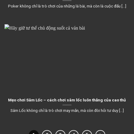
Poker không chỉ là trò chơi của những lá bài, mà còn là cuộc đấu [...]
Mẹo chơi Sâm Lốc – cách chơi sâm lốc luôn thắng của cao thủ
Sâm Lốc không chỉ là trò chơi may mắn, mà còn đòi hỏi tư duy [...]