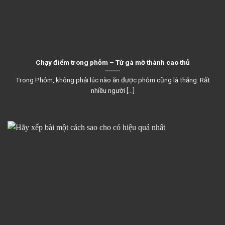
Chạy điểm trong phỏm – Từ gà mờ thành cao thủ
Trong Phỏm, không phải lúc nào ăn được phỏm cũng là thắng. Rất
nhiều người [...]