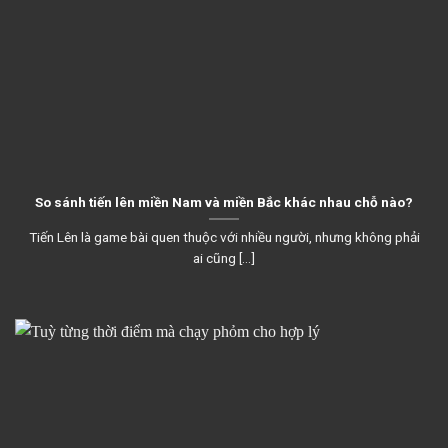
So sánh tiến lên miền Nam và miền Bắc khác nhau chỗ nào?
Tiến Lên là game bài quen thuộc với nhiều người, nhưng không phải
ai cũng [...]