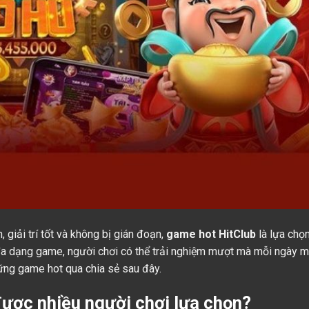
 giải trí tốt và không bị gián đoạn,
game hot HitClub
là lựa chọ
 đa dạng game, người chơi có thể trải nghiệm mượt mà mỗi ngày 
hững game hot qua chia sẻ sau đây.
được nhiều người chơi lựa chọn?