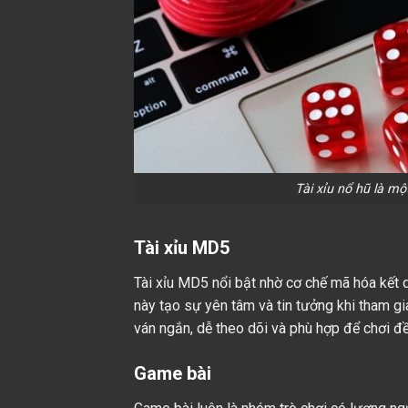
Tài xỉu nổ hũ là m
Tài xỉu MD5
Tài xỉu MD5
nổi bật nhờ cơ chế mã hóa kết q
này tạo sự yên tâm và tin tưởng khi tham gia
ván ngắn, dễ theo dõi và phù hợp để chơi đ
Game bài