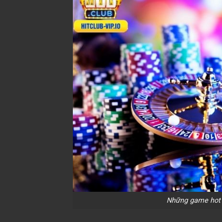
Những game hot 