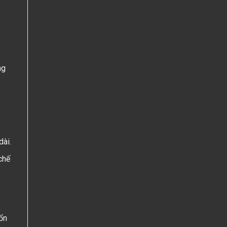
ng
dài.
chế
 ổn