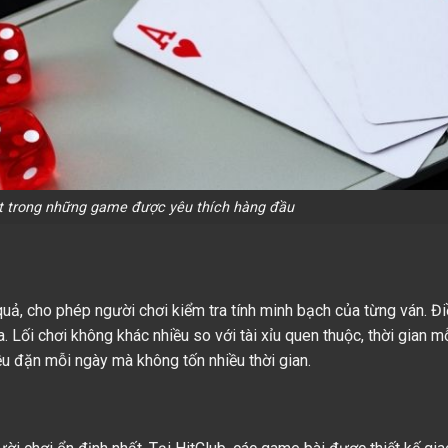
ột trong những game được yêu thích hàng đầu
uả, cho phép người chơi kiểm tra tính minh bạch của từng ván. Đi
. Lối chơi không khác nhiều so với tài xỉu quen thuộc, thời gian m
ều đặn mỗi ngày mà không tốn nhiều thời gian.