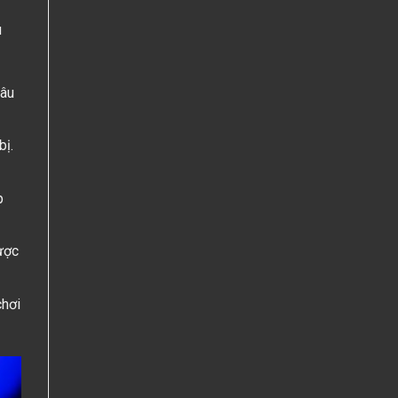
u
lâu
bị.
p
ược
chơi