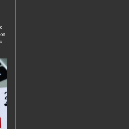
ệc
đơn
c