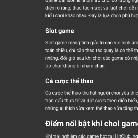
Game bài luôn là nhóm trò chơi có lượng ngư
diện rõ ràng, thao tác mượt và luật chơi dễ
kiểu chơi khác nhau. Đây là lựa chọn phù hợ
Slot game
Slot game mang tính giải trí cao với hình ả
toán nhiều, chỉ cần thao tác quay là có thể
nhàng, đổi gió sau khi chơi các game có nh
trò chơi không bị nhàm chán.
Cá cược thể thao
Cá cược thể thao thu hút người chơi yêu thí
trận đấu thực tế và đặt cược theo diễn biến
những ai thích vừa xem thể thao vừa tăng th
Điểm nổi bật khi chơi gam
Khi trải nghiệm các game hot tại
HitClub
, n