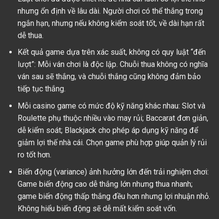
nhưng ổn định về lâu dài. Người chơi có thể thắng trong
ngắn hạn, nhưng nếu không kiểm soát tốt, về dài hạn rất
dễ thua.
Kết quả game dựa trên xác suất, không có quy luật “đến
lượt”: Mỗi ván chơi là độc lập. Chuỗi thua không có nghĩa
ván sau sẽ thắng, và chuỗi thắng cũng không đảm bảo
tiếp tục thắng.
Mỗi casino game có mức độ kỹ năng khác nhau: Slot và
Roulette phụ thuộc nhiều vào may rủi; Baccarat đơn giản,
dễ kiểm soát; Blackjack cho phép áp dụng kỹ năng để
giảm lợi thế nhà cái. Chọn game phù hợp giúp quản lý rủi
ro tốt hơn.
Biến động (variance) ảnh hưởng lớn đến trải nghiệm chơi:
Game biến động cao dễ thắng lớn nhưng thua nhanh;
game biến động thấp thắng đều hơn nhưng lợi nhuận nhỏ.
Không hiểu biến động sẽ dễ mất kiểm soát vốn.