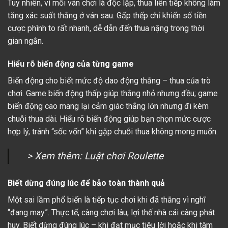
Tuy nhiên, vì mỗi ván chơi là độc lập, thua liên tiếp không làm
tăng xác suất thắng ở ván sau. Gấp thếp chỉ khiến số tiền
cược phình to rất nhanh, dễ dẫn đến thua nặng trong thời
gian ngắn.
Hiểu rõ biến động của từng game
Biến động cho biết mức độ dao động thắng – thua của trò
chơi. Game biến động thấp giúp thắng nhỏ nhưng đều; game
biến động cao mang lại cảm giác thắng lớn nhưng đi kèm
chuỗi thua dài. Hiểu rõ biến động giúp bạn chọn mức cược
hợp lý, tránh “sốc vốn” khi gặp chuỗi thua không mong muốn.
> Xem thêm:
Luật chơi Roulette
Biết dừng đúng lúc để bảo toàn thành quả
Một sai lầm phổ biến là tiếp tục chơi khi đã thắng vì nghĩ
“đang may”. Thực tế, càng chơi lâu, lợi thế nhà cái càng phát
huy. Biết dừng đúng lúc – khi đạt mục tiêu lời hoặc khi tâm