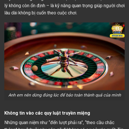
lý không còn ổn định – là kỹ năng quan trọng giúp người chơi
lâu dài không bị cuốn theo cuộc chơi.
Anh em nên dừng đúng lúc để bảo toàn thành quả của mình
Không tin vào các quy luật truyền miệng
Những quan niệm như “đến lượt phải ra”, “theo cầu chắc