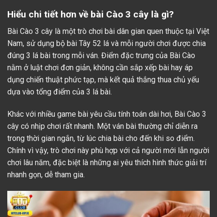
Hiểu chi tiết hơn về bài Cào 3 cây là gì?
Bài Cào 3 cây là một trò chơi bài dân gian quen thuộc tại Việt
Nam, sử dụng bộ bài Tây 52 lá và mỗi người chơi được chia
đúng 3 lá bài trong mỗi ván. Điểm đặc trưng của Bài Cào
nằm ở luật chơi đơn giản, không cần sắp xếp bài hay áp
dụng chiến thuật phức tạp, mà kết quả thắng thua chủ yếu
dựa vào tổng điểm của 3 lá bài.
Khác với nhiều game bài yêu cầu tính toán dài hơi, Bài Cào 3
cây có nhịp chơi rất nhanh. Một ván bài thường chỉ diễn ra
trong thời gian ngắn, từ lúc chia bài cho đến khi so điểm.
Chính vì vậy, trò chơi này phù hợp với cả người mới lẫn người
chơi lâu năm, đặc biệt là những ai yêu thích hình thức giải trí
nhanh gọn, dễ tham gia.