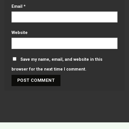
Email
*
Website
Save my name, email, and website in this
browser for the next time I comment.