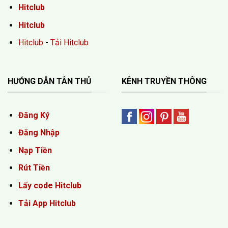
Hitclub
Hitclub
Hitclub
-
Tải Hitclub
HƯỚNG DẪN TÂN THỦ
KÊNH TRUYỀN THÔNG
Đăng Ký
Đăng Nhập
Nạp Tiền
Rút Tiền
Lấy code Hitclub
Tải App Hitclub