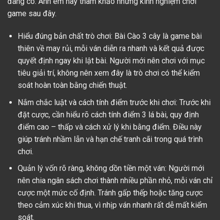
đáng có. Anh em hãy tham khảo những kinh nghiệm chơi
game sau đây.
Hiểu đúng bản chất trò chơi: Bài Cào 3 cây là game bài
thiên về may rủi, mỗi ván diễn ra nhanh và kết quả được
quyết định ngay khi lật bài. Người mới nên chơi với mục
tiêu giải trí, không nên xem đây là trò chơi có thể kiểm
soát hoàn toàn bằng chiến thuật.
Nắm chắc luật và cách tính điểm trước khi chơi: Trước khi
đặt cược, cần hiểu rõ cách tính điểm 3 lá bài, quy định
điểm cao – thấp và cách xử lý khi bằng điểm. Điều này
giúp tránh nhầm lẫn và hạn chế tranh cãi trong quá trình
chơi.
Quản lý vốn rõ ràng, không dồn tiền một ván: Người mới
nên chia ngân sách chơi thành nhiều phần nhỏ, mỗi ván chỉ
cược một mức cố định. Tránh gấp thếp hoặc tăng cược
theo cảm xúc khi thua, vì nhịp ván nhanh rất dễ mất kiểm
soát.