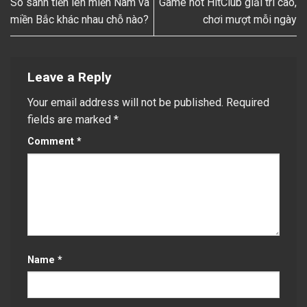
So sánh tiến lên miền Nam và
Game hot HitClub giải trí cao,
miền Bắc khác nhau chỗ nào?
chơi mượt mỗi ngày
Leave a Reply
Your email address will not be published.
Required
fields are marked
*
Comment
*
Name
*