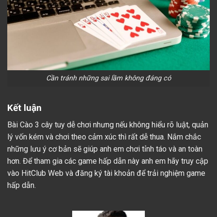
Cần tránh những sai lầm không đáng có
Kết luận
Bài Cào 3 cây tuy dễ chơi nhưng nếu không hiểu rõ luật, quản
lý vốn kém và chơi theo cảm xúc thì rất dễ thua. Nắm chắc
những lưu ý cơ bản sẽ giúp anh em chơi tỉnh táo và an toàn
hơn. Để tham gia các game hấp dẫn này anh em hãy truy cập
vào
HitClub Web
và đăng ký tài khoản để trải nghiệm game
hấp dẫn.