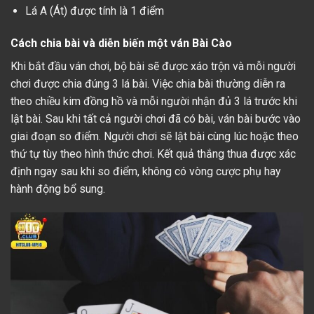
Lá A (Át) được tính là 1 điểm
Cách chia bài và diễn biến một ván Bài Cào
Khi bắt đầu ván chơi, bộ bài sẽ được xáo trộn và mỗi người
chơi được chia đúng 3 lá bài. Việc chia bài thường diễn ra
theo chiều kim đồng hồ và mỗi người nhận đủ 3 lá trước khi
lật bài. Sau khi tất cả người chơi đã có bài, ván bài bước vào
giai đoạn so điểm. Người chơi sẽ lật bài cùng lúc hoặc theo
thứ tự tùy theo hình thức chơi. Kết quả thắng thua được xác
định ngay sau khi so điểm, không có vòng cược phụ hay
hành động bổ sung.