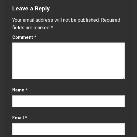
Leave a Reply
Your email address will not be published.
Required
fields are marked
*
Comment
*
Name
*
Email
*