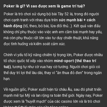
Poker là gì? Vì sao được xem là game trí tuệ?
Poker là trò chơi sử dụng bộ bài Tây 52 lá, trong đó người
chơi cạnh tranh với nhau dựa trên
sức mạnh bài + cách
hành động
(tố, theo, bỏ bài, lừa đối thủ…). Kết quả ván đấu
không chỉ phụ thuộc vào việc anh em cầm bài mạnh hay yếu,
mà còn phụ thuộc rất lớn vào tư duy chiến thuật, khả năng
đọc tình huống và kiểm soát cảm xúc.
Chính vì yếu tố kỹ năng chiếm tỷ trọng lớn, Poker được nhiều
tổ chức quốc tế xếp vào nhóm
mind-sport (thể thao trí
tuệ)
, tương tự như cờ vua hay cờ tướng. Người chơi giỏi có
thể duy trì lợi thế lâu dài, thay vì “ăn thua đỏ đen” trong ngắn
hạn.
Về nguồn gốc, Poker xuất hiện từ châu Âu, sau đó phát triển
mạnh mẽ tại Mỹ và lan rộng ra toàn thế giới. Ngày nay, Poker
được xem là “huyết mạch” của các casino lớn và là trò chơi