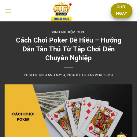
Skip
CHƠI
to
NGAY
content
KINH NGHIỆM CHƠI
Cách Chơi Poker Dễ Hiểu – Hướng
Dẫn Tân Thủ Từ Tập Chơi Đến
Chuyên Nghiệp
POSTED ON
JANUARY 4, 2026
BY
LUCAS VERISSIMO