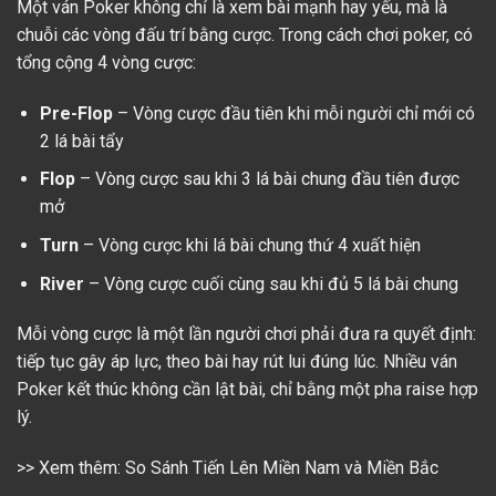
Một ván Poker không chỉ là xem bài mạnh hay yếu, mà là
chuỗi các vòng đấu trí bằng cược. Trong cách chơi poker, có
tổng cộng 4 vòng cược:
Pre-Flop
– Vòng cược đầu tiên khi mỗi người chỉ mới có
2 lá bài tẩy
Flop
– Vòng cược sau khi 3 lá bài chung đầu tiên được
mở
Turn
– Vòng cược khi lá bài chung thứ 4 xuất hiện
River
– Vòng cược cuối cùng sau khi đủ 5 lá bài chung
Mỗi vòng cược là một lần người chơi phải đưa ra quyết định:
tiếp tục gây áp lực, theo bài hay rút lui đúng lúc. Nhiều ván
Poker kết thúc không cần lật bài, chỉ bằng một pha raise hợp
lý.
>> Xem thêm:
So Sánh T
iến Lên Miền Nam và Miền Bắc