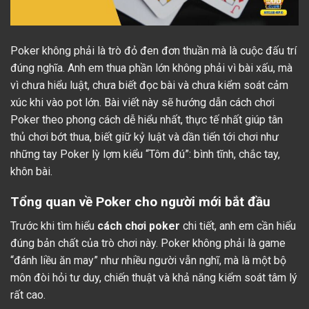
Poker không phải là trò đỏ đen đơn thuần mà là cuộc đấu trí
đúng nghĩa. Anh em thua phần lớn không phải vì bài xấu, mà
vì chưa hiểu luật, chưa biết đọc bài và chưa kiểm soát cảm
xúc khi vào pot lớn. Bài viết này sẽ hướng dẫn
cách chơi
Poker
theo phong cách dễ hiểu nhất, thực tế nhất giúp tân
thủ chơi bớt thua, biết giữ kỷ luật và dần tiến tới chơi như
những tay Poker lỳ lợm kiểu “Tôm đú”: bình tĩnh, chắc tay,
khôn bài.
Tổng quan về Poker cho người mới bắt đầu
Trước khi tìm hiểu
cách chơi poker
chi tiết, anh em cần hiểu
đúng bản chất của trò chơi này. Poker không phải là game
“đánh liều ăn may” như nhiều người vẫn nghĩ, mà là một bộ
môn đòi hỏi tư duy, chiến thuật và khả năng kiểm soát tâm lý
rất cao.