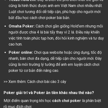
cũng là hình thức được anh em Việt Nam chơi nhiều nhất.
Luật chơi tương đối dễ tiếp cận, phù hợp cho người mới
bắt đầu học cách chơi poker bài bản.
Omaha Poker:
Cách chơi gần giống Hold’em nhưng mỗi
người được chia 4 lá bài tẩy thay vì 2 lá. Điều này khiến
việc tính toán phức tạp hơn, đòi hỏi kinh nghiệm và tư duy
cao hơn.
Poker online:
Chơi qua website hoặc ứng dụng, tốc độ
nhanh, bàn chơi đa dạng, dễ tiếp cận cho người mới. Đây
cũng là môi trường lý tưởng để anh em luyện cách chơi
poker từ cơ bản đến nâng cao.
>> Xem thêm:
C
ách chơi bài cào 3 cây
Poker giải trí và Poker ăn tiền khác nhau thế nào?
Một điểm quan trọng khi học
cách chơi poker
là phân biệt
rõ mục đích chơi: