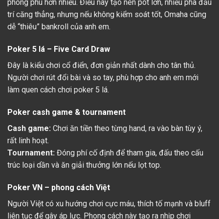
phong phú hơn nhiều. Điều này tạo nên pot lớn, nhiều pha đấu
trí căng thẳng, nhưng nếu không kiểm soát tốt, Omaha cũng
dễ “thiêu” bankroll của anh em.
Poker 5 lá – Five Card Draw
Đây là kiểu chơi cổ điển, đơn giản nhất dành cho tân thủ.
Người chơi rút đổi bài và so tay, phù hợp cho anh em mới
làm quen cách chơi poker 5 lá.
Poker cash game & tournament
Cash game:
Chơi ăn tiền theo từng hand, ra vào bàn tùy ý,
rất linh hoạt.
Tournament:
Đóng phí cố định để tham gia, đấu theo cấu
trúc loại dần và ăn giải thưởng lớn nếu lọt top.
Poker VN – phong cách Việt
Người Việt có xu hướng chơi cực máu, thích tố mạnh và bluff
liên tục để gây áp lực. Phong cách này tạo ra nhịp chơi