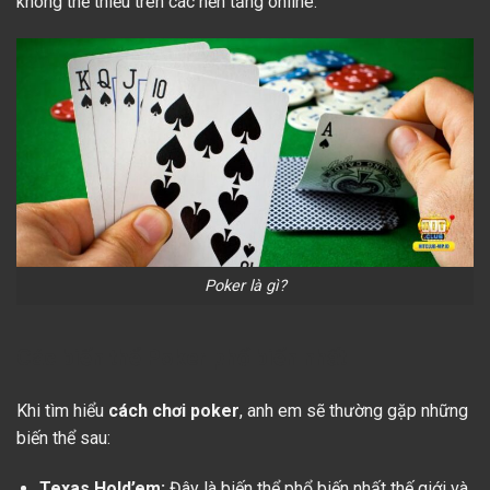
không thể thiếu trên các nền tảng online.
Poker là gì?
Các biến thể Poker phổ biến nhất
Khi tìm hiểu
cách chơi poker
, anh em sẽ thường gặp những
biến thể sau:
Texas Hold’em:
Đây là biến thể phổ biến nhất thế giới và