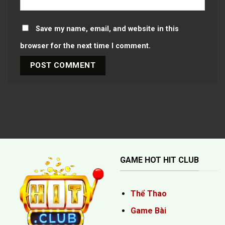
Save my name, email, and website in this
browser for the next time I comment.
GAME HOT HIT CLUB
Thể Thao
Game Bài