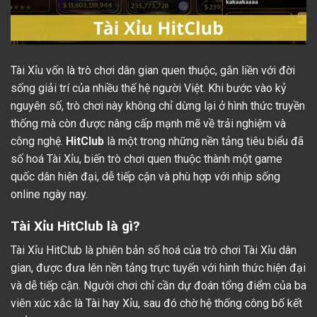
Tài Xỉu vốn là trò chơi dân gian quen thuộc, gắn liền với đời
sống giải trí của nhiều thế hệ người Việt. Khi bước vào kỷ
nguyên số, trò chơi này không chỉ dừng lại ở hình thức truyền
thống mà còn được nâng cấp mạnh mẽ về trải nghiệm và
công nghệ.
HitClub
là một trong những nền tảng tiêu biểu đã
số hoá Tài Xỉu, biến trò chơi quen thuộc thành một
game
quốc dân
hiện đại, dễ tiếp cận và phù hợp với nhịp sống
online ngày nay.
Tài Xỉu HitClub là gì?
Tài Xỉu HitClub là phiên bản số hoá của trò chơi Tài Xỉu dân
gian, được đưa lên nền tảng trực tuyến với hình thức hiện đại
và dễ tiếp cận. Người chơi chỉ cần dự đoán tổng điểm của ba
viên xúc xắc là Tài hay Xỉu, sau đó chờ hệ thống công bố kết