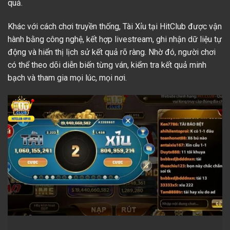
quả.
Khác với cách chơi truyền thống, Tài Xỉu tại HitClub được vận
hành bằng công nghệ, kết hợp livestream, ghi nhận dữ liệu tự
động và hiển thị lịch sử kết quả rõ ràng. Nhờ đó, người chơi
có thể theo dõi diễn biến từng ván, kiểm tra kết quả minh
bạch và tham gia mọi lúc, mọi nơi.