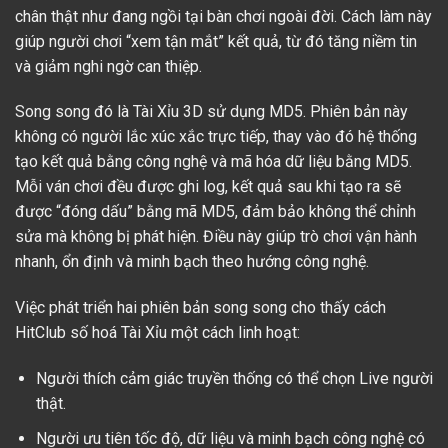
chân thật như đang ngồi tại bàn chơi ngoài đời. Cách làm này
giúp người chơi “xem tận mắt” kết quả, từ đó tăng niềm tin
và giảm nghi ngờ can thiệp.
Song song đó là Tài Xỉu 3D sử dụng MD5. Phiên bản này
không có người lắc xúc xắc trực tiếp, thay vào đó hệ thống
tạo kết quả bằng công nghệ và mã hóa dữ liệu bằng MD5.
Mỗi ván chơi đều được ghi log, kết quả sau khi tạo ra sẽ
được “đóng dấu” bằng mã MD5, đảm bảo không thể chỉnh
sửa mà không bị phát hiện. Điều này giúp trò chơi vận hành
nhanh, ổn định và minh bạch theo hướng công nghệ.
Việc phát triển hai phiên bản song song cho thấy cách
HitClub số hoá Tài Xỉu một cách linh hoạt:
Người thích cảm giác truyền thống có thể chọn Live người
thật.
Người ưu tiên tốc độ, dữ liệu và minh bạch công nghệ có