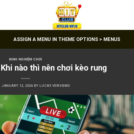
ASSIGN A MENU IN THEME OPTIONS > MENUS
KINH NGHIỆM CHƠI
 Khi nào thì nên chơi kèo rung
N
JANUARY 12, 2026
BY
LUCAS VERISSIMO