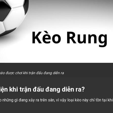
kèo được chơi khi trận đấu đang diễn ra
iện khi trận đấu đang diễn ra?
 những gì đang xảy ra trên sân, vì vậy loại kèo này chỉ tồn tại khi