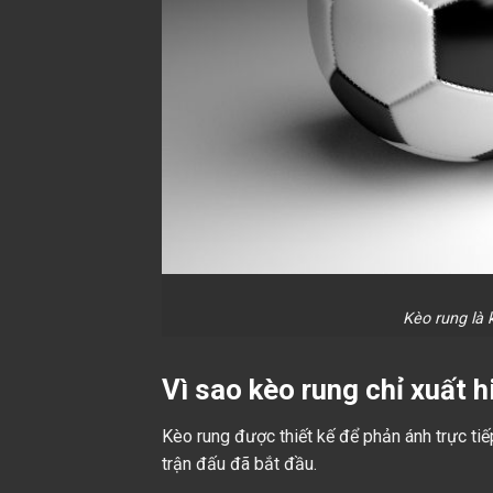
Kèo rung là 
Vì sao kèo rung chỉ xuất h
Kèo rung được thiết kế để phản ánh trực tiếp
trận đấu đã bắt đầu.