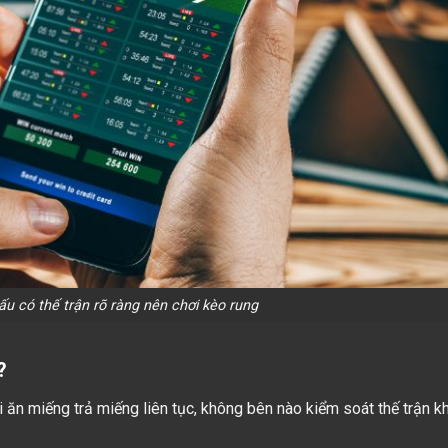
u có thế trận rõ ràng nên chơi kèo rung
?
i ăn miếng trả miếng liên tục, không bên nào kiểm soát thế trận k