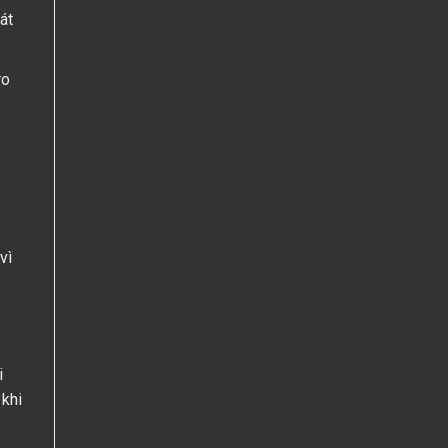
át
ro
vì
i
 khi