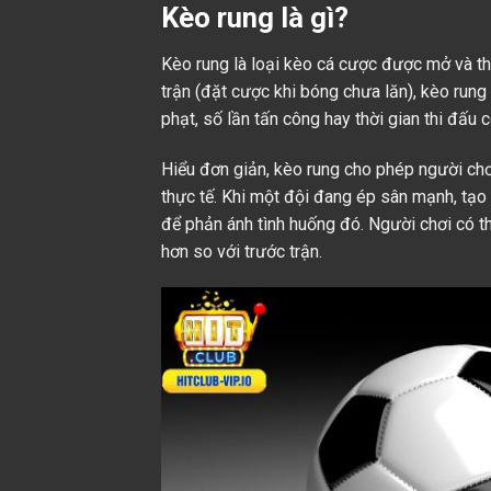
Kèo rung là gì?
Kèo rung là loại kèo cá cược được mở và tha
trận (đặt cược khi bóng chưa lăn), kèo rung 
phạt, số lần tấn công hay thời gian thi đấu c
Hiểu đơn giản, kèo rung cho phép người chơ
thực tế. Khi một đội đang ép sân mạnh, tạo 
để phản ánh tình huống đó. Người chơi có t
hơn so với trước trận.