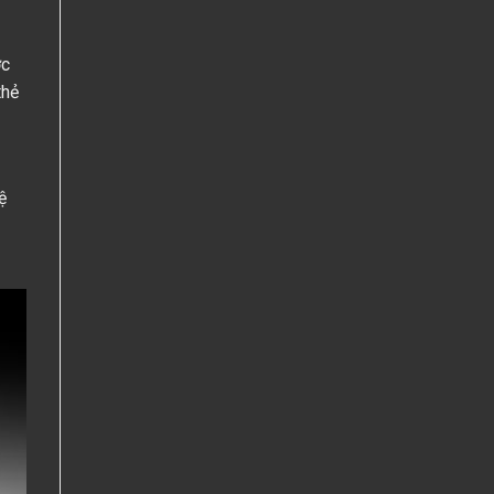
ớc
thẻ
ệ