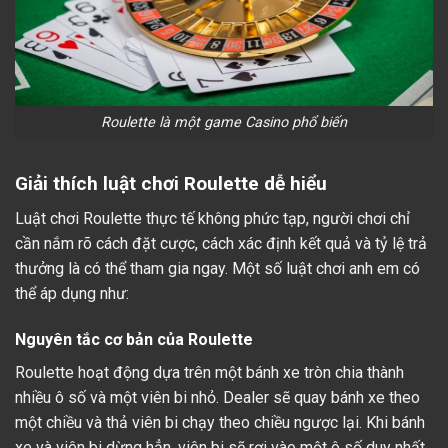
Roulette là một game Casino phổ biến
Giải thích luật chơi Roulette dễ hiểu
Luật chơi Roulette thực tế không phức tạp, người chơi chỉ
cần nắm rõ cách đặt cược, cách xác định kết quả và tỷ lệ trả
thưởng là có thể tham gia ngay. Một số luật chơi anh em có
thể áp dụng như:
Nguyên tắc cơ bản của Roulette
Roulette hoạt động dựa trên một bánh xe tròn chia thành
nhiều ô số và một viên bi nhỏ. Dealer sẽ quay bánh xe theo
một chiều và thả viên bi chạy theo chiều ngược lại. Khi bánh
xe và viên bi dừng hẳn, viên bi sẽ rơi vào một ô số duy nhất,