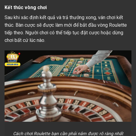
Kết thúc vòng chơi
Sau khi xác định kết quả và trả thưởng xong, ván chơi kết
thúc. Bàn cược sẽ được làm mới để bắt đầu vòng Roulette
tiếp theo. Người chơi có thể tiếp tục đặt cược hoặc dừng
chơi bất cứ lúc nào.
Cách chơi Roulette bạn cần phải nắm được rõ ràng nhất