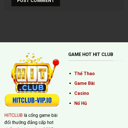
GAME HOT HIT CLUB
Thể Thao
Game Bài
Casino
Nổ Hũ
HITCLUB
là cổng game bài
đổi thưởng đẳng cấp hot