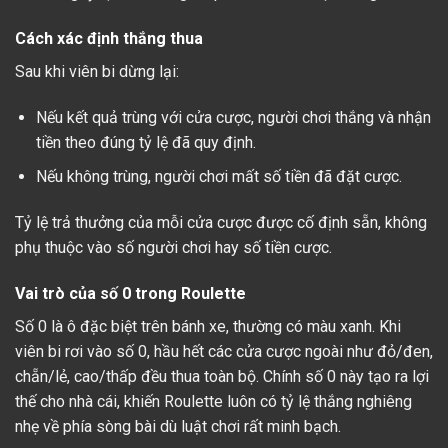
Cách xác định thắng thua
Sau khi viên bi dừng lại:
Nếu kết quả trùng với cửa cược, người chơi thắng và nhận
tiền theo đúng tỷ lệ đã quy định.
Nếu không trùng, người chơi mất số tiền đã đặt cược.
Tỷ lệ trả thưởng của mỗi cửa cược được cố định sẵn, không
phụ thuộc vào số người chơi hay số tiền cược.
Vai trò của số 0 trong Roulette
Số 0 là ô đặc biệt trên bánh xe, thường có màu xanh. Khi
viên bi rơi vào số 0, hầu hết các cửa cược ngoài như đỏ/đen,
chẵn/lẻ, cao/thấp đều thua toàn bộ. Chính số 0 này tạo ra lợi
thế cho nhà cái, khiến Roulette luôn có tỷ lệ thắng nghiêng
nhẹ về phía sòng bài dù luật chơi rất minh bạch.