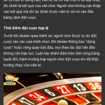
đó chính là kết quả của ván chơi. Người chơi không can thiệp
vào kết quả mà chỉ dự đoán trước viên bi sẽ rơi vào đâu
bằng cách đặt cược.
Thời điểm đặt cược hợp lệ
Trước khi dealer quay bánh xe, người chơi được tự do đặt
cược vào các cửa mình chọn. Khi dealer thông báo “dừng
cược” hoặc vòng quay bắt đầu, mọi thao tác đặt tiền đều
không còn hiệu lực. Luật này nhằm đảm bảo tính công bằng
tuyệt đối, tránh trường hợp người chơi đặt cược khi đã thấy
hướng chạy của viên bi.